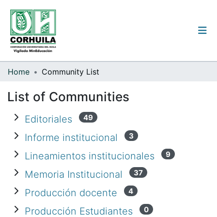
Institutional guidelines
Home
Community List
Communities & Collections
List of Communities
All of the repository
Expand Editoriales
49
Editoriales
Expand Informe institucional
3
Informe institucional
Log
Expand Lineamientos institucionales
9
Lineamientos institucionales
In
(current)
Expand Memoria Institucional
37
Memoria Institucional
Expand Producción docente
4
Producción docente
Expand Producción Estudiantes
0
Producción Estudiantes