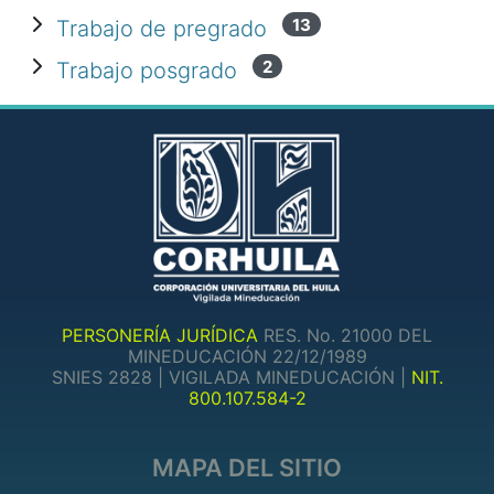
Expand Trabajo de pregrado
13
Trabajo de pregrado
Expand Trabajo posgrado
2
Trabajo posgrado
PERSONERÍA JURÍDICA
RES. No. 21000 DEL
MINEDUCACIÓN 22/12/1989
SNIES 2828 | VIGILADA MINEDUCACIÓN |
NIT.
800.107.584-2
MAPA DEL SITIO