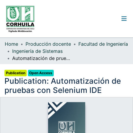
Institutional guidelines
Home
Producción docente
Facultad de Ingeniería
Ingeniería de Sistemas
Communities & Collections
Automatización de pruebas con Selenium IDE
All of the repository
Publication
Open Access
Publication:
Automatización de
Statistics
pruebas con Selenium IDE
Log
In
(current)