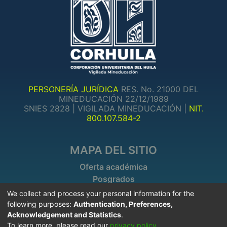
PERSONERÍA JURÍDICA
RES. No. 21000 DEL
MINEDUCACIÓN 22/12/1989
SNIES 2828 | VIGILADA MINEDUCACIÓN |
NIT.
800.107.584-2
MAPA DEL SITIO
Oferta académica
Posgrados
Investigaciones
We collect and process your personal information for the
following purposes:
Authentication, Preferences,
Acknowledgement and Statistics
.
INFORMACIÓN DE CONTACTO
To learn more, please read our
privacy policy
.