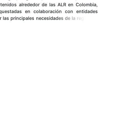
btenidos alrededor de las ALR en Colombia,
 Camilo
(
Editorial CORHUILA
,
2023
)
rquestadas en colaboración con entidades
 las principales necesidades de la región en
 clave para fortalecer la competitividad y
acompañó al Ministerio de Transporte y a las
ara establecer su nivel de madurez y evaluar
petitividad a nivel departamental y nacional.
oyo del grupo de investigación PROCING de la
logía y su conformación. Con este libro,
exión sobre la importancia de las alianzas
elo para impulsar la competitividad regional,
 económico sostenible en región y de país.