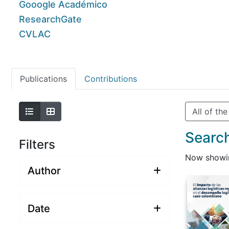
Gooogle Académico
ResearchGate
CVLAC
Publications
Contributions
All of th
Search
Filters
Now show
Author
Date