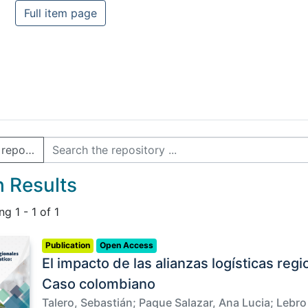
Full item page
e repository
 Results
ing
1 - 1 of 1
Publication
Open Access
El impacto de las alianzas logísticas reg
Caso colombiano
Talero, Sebastián
;
Paque Salazar, Ana Lucia
;
Lebro