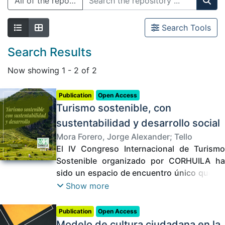
All of the repository
Search Tools
Search Results
Now showing
1 - 2 of 2
Publication
Open Access
Turismo sostenible, con
sustentabilidad y desarrollo social
Mora Forero, Jorge Alexander
;
Tello
Perdomo, Carlos Francisco
El IV Congreso Internacional de Turismo
;
Chavarro
Cardozo, Francy Rocío
Sostenible organizado por CORHUILA ha
;
Lara Rios, Diego
Fabián
sido un espacio de encuentro único que ha
;
Salgado Moreno, Angie Lorena
;
Velásquez Carrascal, Blanca Liliana
congregado a los más selectos
;
Hoyos
Show more
Patiño, Johann Fernando
investigadores provenientes de 19
;
López Carrascal,
Yirliana Camila
universidades colombianas y a 5 países
;
Quintero Pérez, Mileida
;
Publication
Open Access
Cedeño Castellar, María Camila
representados por destacadas
;
Vergara
Modelo de cultura ciudadana en la