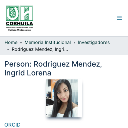
Institutional guidelines
Home
Memoria Institucional
Investigadores
Rodriguez Mendez, Ingrid Lorena
Communities & Collections
Person:
Rodriguez Mendez,
All of the repository
Ingrid Lorena
Statistics
Log
In
(current)
ORCID