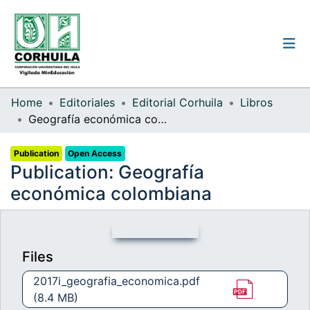
Institutional guidelines
Home
Editoriales
Editorial Corhuila
Libros
Geografía económica colombiana
Communities & Collections
Publication
Open Access
All of the repository
Publication:
Geografía
Statistics
económica colombiana
Log
Files
In
(current)
2017i_geografia_economica.pdf
(8.4 MB)