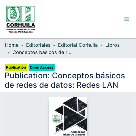
Institutional guidelines
Home
Editoriales
Editorial Corhuila
Libros
Conceptos básicos de redes de datos: Redes LAN
Communities & Collections
Publication
Open Access
All of the repository
Publication:
Conceptos básicos
Statistics
de redes de datos: Redes LAN
Log
In
(current)