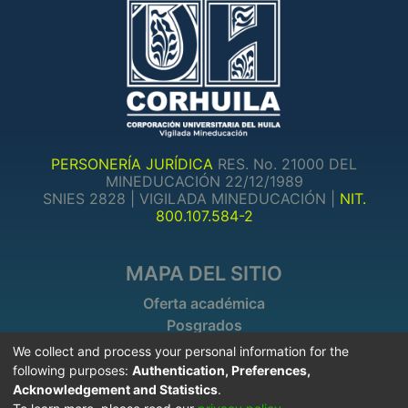
PERSONERÍA JURÍDICA
RES. No. 21000 DEL
MINEDUCACIÓN 22/12/1989
SNIES 2828 | VIGILADA MINEDUCACIÓN |
NIT.
800.107.584-2
MAPA DEL SITIO
Oferta académica
Posgrados
Investigaciones
We collect and process your personal information for the
following purposes:
Authentication, Preferences,
Acknowledgement and Statistics
.
INFORMACIÓN DE CONTACTO