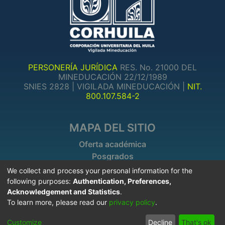
PERSONERÍA JURÍDICA
RES. No. 21000 DEL
MINEDUCACIÓN 22/12/1989
SNIES 2828 | VIGILADA MINEDUCACIÓN |
NIT.
800.107.584-2
MAPA DEL SITIO
Oferta académica
Posgrados
Investigaciones
We collect and process your personal information for the
following purposes:
Authentication, Preferences,
Acknowledgement and Statistics
.
INFORMACIÓN DE CONTACTO
To learn more, please read our
privacy policy
.
+57 8754220
Customize
Decline
That's ok