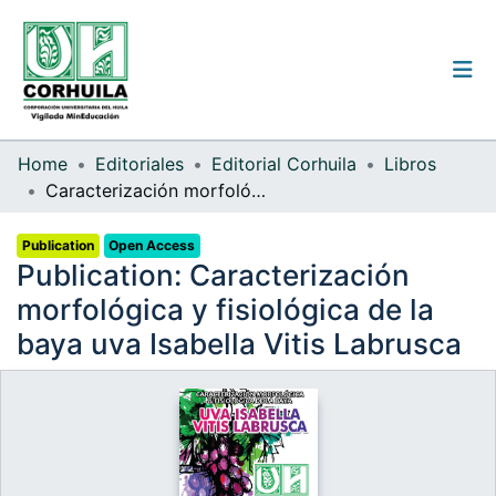
Institutional guidelines
Home
Editoriales
Editorial Corhuila
Libros
Caracterización morfológica y fisiológica de la baya uva Isabella Vitis Labrusca
Communities & Collections
Publication
Open Access
All of the repository
Publication:
Caracterización
Statistics
morfológica y fisiológica de la
baya uva Isabella Vitis Labrusca
Log
In
(current)