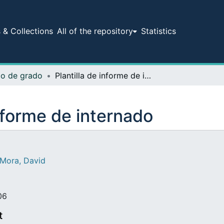
& Collections
All of the repository
Statistics
ajo de grado
Plantilla de informe de internado
informe de internado
Mora, David
06
t