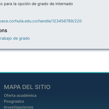
 para la opción de grado de internado
space.corhuila.edu.co/handle/123456789/220
ions
 trabajo de grado
MAPA DEL SITIO
Oferta académica
Posgrados
Investigaciones