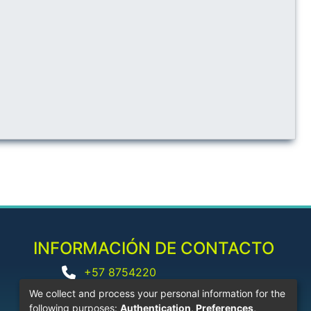
INFORMACIÓN DE CONTACTO
+57 8754220
biblioteca@corhuila.edu.co
We collect and process your personal information for the
following purposes:
Authentication, Preferences,