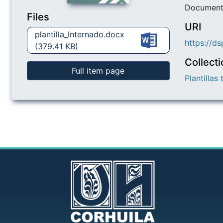
Documento
Files
URI
plantilla_Internado.docx
https://d
(379.41 KB)
Collect
Full item page
Plantillas