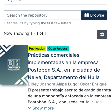
Browsing Administración Comercial
Browse
Filter results by typing the first few letters
Now showing
1 - 1 of 1
Publication
Open Access
Prácticas comerciales
implementadas en la empresa
Postobón S.A., en la ciudad de
Neiva, Departamento del Huila
Dirley Joandra Alape Lugo
;
Oscar Enrique
Rangel Esquivel
El presente trabajo escrito de grado de trata
;
Díaz Pascuas, Juan Carlos
(
de una monografía enfocada en la empresa
2026-07-16
)
Postobón S.A., con sede en la ciudad de
Neiva. En el informe se describen las
Show more