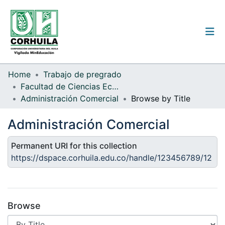
Institutional guidelines
Home
Trabajo de pregrado
Facultad de Ciencias Económicas y Administrativas
Communities & Collections
Administración Comercial
Browse by Title
All of the repository
Administración Comercial
Permanent URI for this collection
Log
https://dspace.corhuila.edu.co/handle/123456789/12
In
(current)
Browse