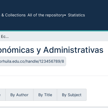
& Collections
All of the repository
Statistics
Facultad de Ciencias Económicas y Administrativas
onómicas y Administrativas
corhuila.edu.co/handle/123456789/8
e
By Author
By Title
By Subject