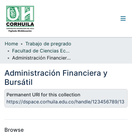
Institutional guidelines
Home
Trabajo de pregrado
Facultad de Ciencias Económicas y Administrativas
Communities & Collections
Administración Financiera y Bursátil
All of the repository
Administración Financiera y
Statistics
Bursátil
Permanent URI for this collection
https://dspace.corhuila.edu.co/handle/123456789/13
Log
In
(current)
Browse