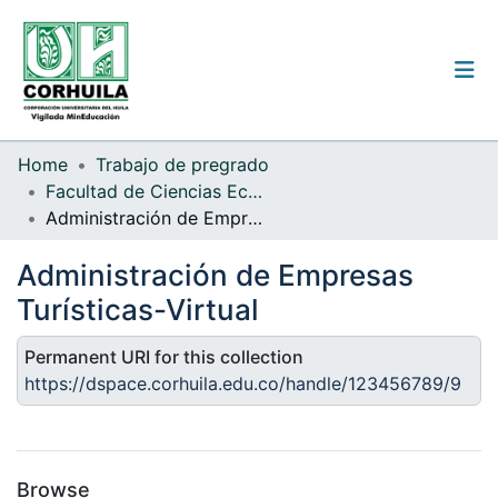
Institutional guidelines
Home
Trabajo de pregrado
Facultad de Ciencias Económicas y Administrativas
Communities & Collections
Administración de Empresas Turísticas-Virtual
All of the repository
Administración de Empresas
Statistics
Turísticas-Virtual
Permanent URI for this collection
https://dspace.corhuila.edu.co/handle/123456789/9
Log
In
(current)
Browse