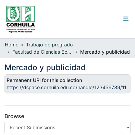
Institutional guidelines
Home
Trabajo de pregrado
Facultad de Ciencias Económicas y Administrativas
Mercado y publicidad
Communities & Collections
Mercado y publicidad
All of the repository
Permanent URI for this collection
Statistics
https://dspace.corhuila.edu.co/handle/123456789/11
Log
In
Browse
(current)