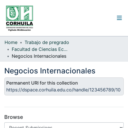
Institutional guidelines
Home
Trabajo de pregrado
Facultad de Ciencias Económicas y Administrativas
Communities & Collections
Negocios Internacionales
All of the repository
Negocios Internacionales
Statistics
Permanent URI for this collection
https://dspace.corhuila.edu.co/handle/123456789/10
Log
In
(current)
Browse