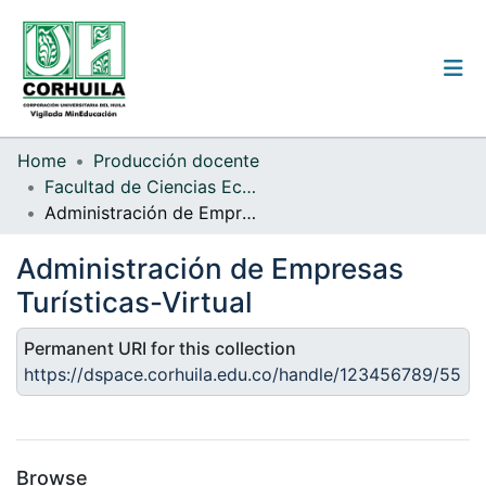
Institutional guidelines
Home
Producción docente
Facultad de Ciencias Económicas y Administrativas
Communities & Collections
Administración de Empresas Turísticas-Virtual
All of the repository
Administración de Empresas
Statistics
Turísticas-Virtual
Permanent URI for this collection
https://dspace.corhuila.edu.co/handle/123456789/55
Log
In
(current)
Browse