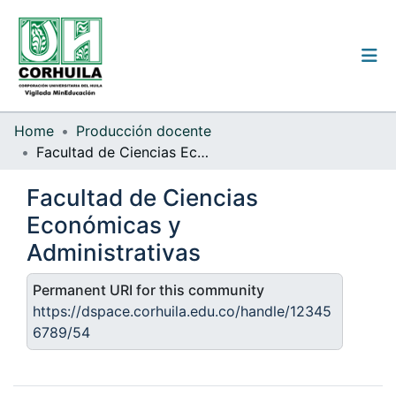
Institutional guidelines
Home
Producción docente
Facultad de Ciencias Económicas y Administrativas
Communities & Collections
Facultad de Ciencias
All of the repository
Económicas y
Statistics
Administrativas
Permanent URI for this community
Log
https://dspace.corhuila.edu.co/handle/12345
In
6789/54
(current)