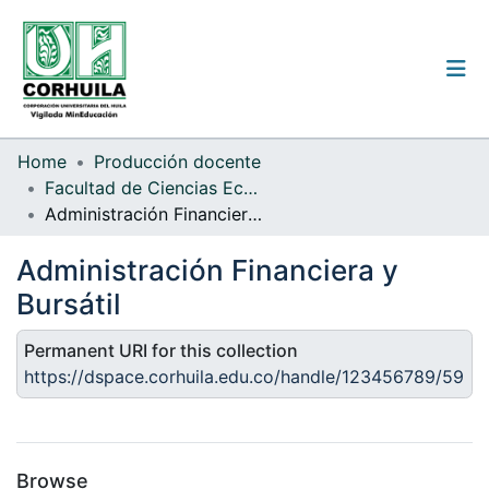
Institutional guidelines
Home
Producción docente
Facultad de Ciencias Económicas y Administrativas
Communities & Collections
Administración Financiera y Bursátil
All of the repository
Administración Financiera y
Statistics
Bursátil
Permanent URI for this collection
https://dspace.corhuila.edu.co/handle/123456789/59
Log
In
(current)
Browse