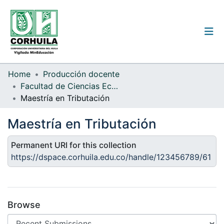
Institutional guidelines
Home
Producción docente
Facultad de Ciencias Económicas y Administrativas
Communities & Collections
Maestría en Tributación
All of the repository
Maestría en Tributación
Statistics
Permanent URI for this collection
https://dspace.corhuila.edu.co/handle/123456789/61
Log
In
(current)
Browse