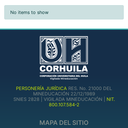
Recent Submissions
No items to show
PERSONERÍA JURÍDICA
RES. No. 21000 DEL
MINEDUCACIÓN 22/12/1989
SNIES 2828 | VIGILADA MINEDUCACIÓN |
NIT.
800.107.584-2
MAPA DEL SITIO