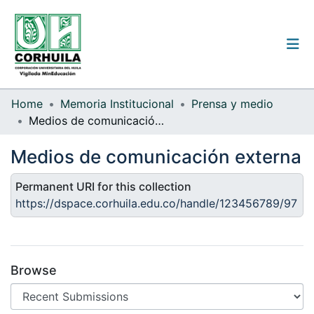
Institutional guidelines
Home
Memoria Institucional
Prensa y medio
Medios de comunicación externa
Communities & Collections
Medios de comunicación externa
All of the repository
Permanent URI for this collection
Statistics
https://dspace.corhuila.edu.co/handle/123456789/97
Log
In
Browse
(current)