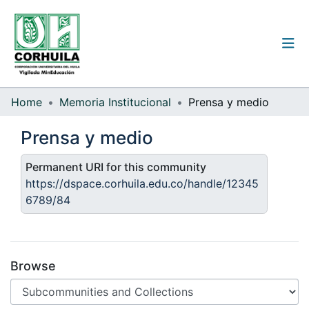
Institutional guidelines
Home
Memoria Institucional
Prensa y medio
Communities & Collections
Prensa y medio
All of the repository
Permanent URI for this community
https://dspace.corhuila.edu.co/handle/12345
Statistics
6789/84
Log
In
Browse
(current)