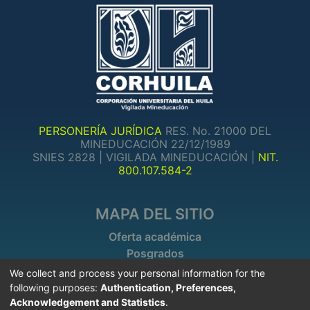
PERSONERÍA JURÍDICA
RES. No. 21000 DEL
MINEDUCACIÓN 22/12/1989
SNIES 2828 | VIGILADA MINEDUCACIÓN |
NIT.
800.107.584-2
MAPA DEL SITIO
Oferta académica
Posgrados
Investigaciones
We collect and process your personal information for the
following purposes:
Authentication, Preferences,
Acknowledgement and Statistics
.