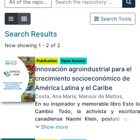
All of the repository
Search Tools
Search Results
Now showing
1 - 2 of 2
Publication
Open Access
Innovación agroindustrial para el
crecimiento socioeconómico de
América Latina y el Caribe
Costa, Ana María
;
Mansor de Mattos,
Luciano
En su inspirador y memorable libro Esto lo
;
Welti Chanes, Jorge
;
Cano, Pilar
;
Delgado Fonseca, Juan Felipe
Cambio Todo, la activista y escritora
;
Ramirez
Losada, Victor Alfonso
canadiense Naomi Klein, postuló que el
;
Losada Benavides,
Luis Carlos
cambio climático no sería uno de los temas
;
Martínez Silva, Paula
;
Carrera
Show more
Quintana, Silvia Cristina
rectores de la agenda mundial; en palabras
;
Cruz Sotelo, Juan