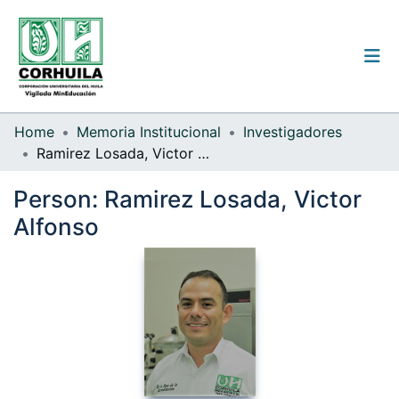
Institutional guidelines
Home
Memoria Institucional
Investigadores
Ramirez Losada, Victor Alfonso
Communities & Collections
Person:
Ramirez Losada, Victor
All of the repository
Alfonso
Statistics
Log
In
(current)