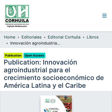
Institutional guidelines
Home
Editoriales
Editorial Corhuila
Libros
Innovación agroindustrial para el crecimiento socioeconómico de América Latina y el Caribe
Communities & Collections
Publication
Open Access
All of the repository
Publication:
Innovación
Statistics
agroindustrial para el
crecimiento socioeconómico de
América Latina y el Caribe
Log
In
(current)