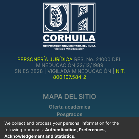
PERSONERÍA JURÍDICA
RES. No. 21000 DEL
MINEDUCACIÓN 22/12/1989
SNIES 2828 | VIGILADA MINEDUCACIÓN |
NIT.
800.107.584-2
MAPA DEL SITIO
Oferta académica
Posgrados
Investigaciones
We collect and process your personal information for the
following purposes:
Authentication, Preferences,
Acknowledgement and Statistics
.