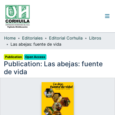
Institutional guidelines
Home
Editoriales
Editorial Corhuila
Libros
Las abejas: fuente de vida
Communities & Collections
Publication
Open Access
All of the repository
Publication:
Las abejas: fuente
Statistics
de vida
Log
In
(current)