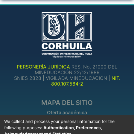
PERSONERÍA JURÍDICA
RES. No. 21000 DEL
MINEDUCACIÓN 22/12/1989
SNIES 2828 | VIGILADA MINEDUCACIÓN |
NIT.
800.107.584-2
MAPA DEL SITIO
Oferta académica
Posgrados
We collect and process your personal information for the
Investigaciones
following purposes:
Authentication, Preferences,
Acknowledgement and Statistics
.