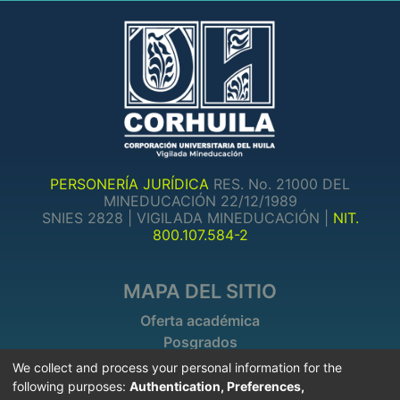
PERSONERÍA JURÍDICA
RES. No. 21000 DEL
MINEDUCACIÓN 22/12/1989
SNIES 2828 | VIGILADA MINEDUCACIÓN |
NIT.
800.107.584-2
MAPA DEL SITIO
Oferta académica
Posgrados
Investigaciones
We collect and process your personal information for the
following purposes:
Authentication, Preferences,