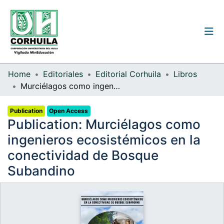
Institutional guidelines
Home
Editoriales
Editorial Corhuila
Libros
Murciélagos como ingenieros ecosistémicos en la conectividad de Bosque Subandino
Communities & Collections
Publication
Open Access
All of the repository
Publication:
Murciélagos como
Statistics
ingenieros ecosistémicos en la
conectividad de Bosque
Subandino
Log
In
(current)