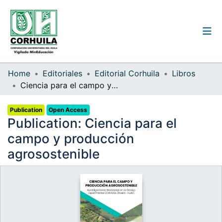
Institutional guidelines
Home
Editoriales
Editorial Corhuila
Libros
Ciencia para el campo y producción agrosostenible
Communities & Collections
Publication
Open Access
All of the repository
Publication:
Ciencia para el
Statistics
campo y producción
agrosostenible
Log
In
(current)