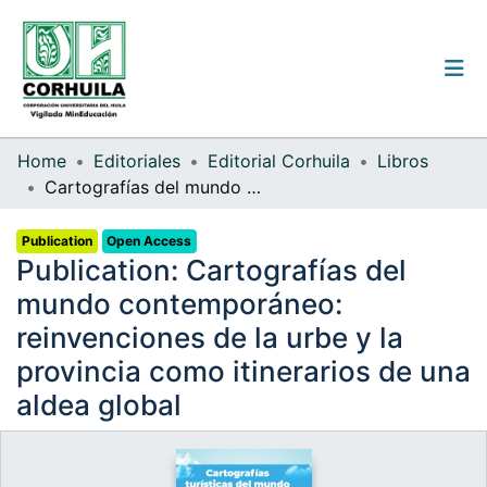
Institutional guidelines
Home
Editoriales
Editorial Corhuila
Libros
Cartografías del mundo contemporáneo: reinvenciones de la urbe y la provincia como itinerarios de una aldea global
Communities & Collections
Publication
Open Access
All of the repository
Publication:
Cartografías del
Statistics
mundo contemporáneo:
reinvenciones de la urbe y la
provincia como itinerarios de una
Log
aldea global
In
(current)