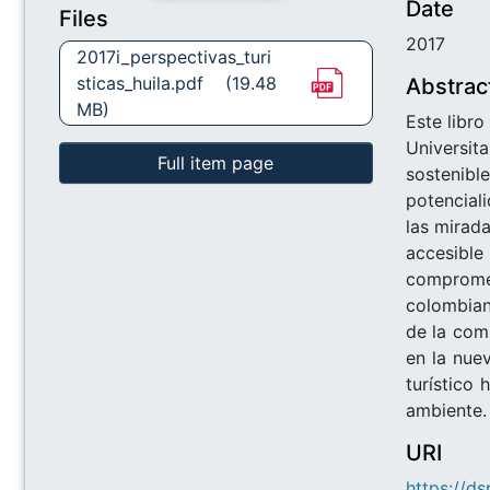
Date
Files
2017
2017i_perspectivas_turi
sticas_huila.pdf
(19.48
Abstrac
MB)
Este libr
Universit
Full item page
sostenibl
potenciali
las mirada
accesible
compromet
colombiano
de la comu
en la nue
turístico 
ambiente.
URI
https://d