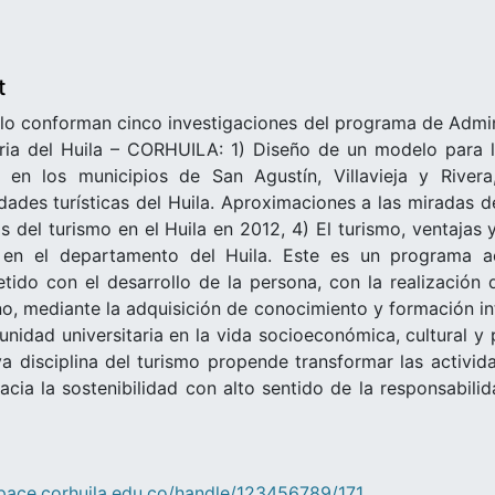
t
o lo conforman cinco investigaciones del programa de Admi
aria del Huila – CORHUILA: 1) Diseño de un modelo para 
e en los municipios de San Agustín, Villavieja y River
dades turísticas del Huila. Aproximaciones a las miradas d
s del turismo en el Huila en 2012, 4) El turismo, ventajas 
 en el departamento del Huila. Este es un programa aca
ido con el desarrollo de la persona, con la realización d
, mediante la adquisición de conocimiento y formación inte
nidad universitaria en la vida socioeconómica, cultural y 
va disciplina del turismo propende transformar las activid
hacia la sostenibilidad con alto sentido de la responsabil
space.corhuila.edu.co/handle/123456789/171