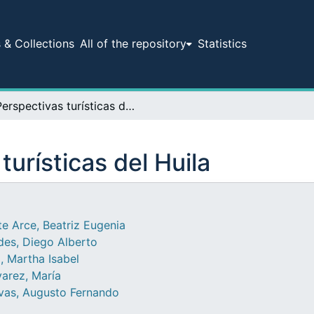
& Collections
All of the repository
Statistics
Perspectivas turísticas del Huila
turísticas del Huila
e Arce, Beatriz Eugenia
des, Diego Alberto
, Martha Isabel
varez, María
vas, Augusto Fernando