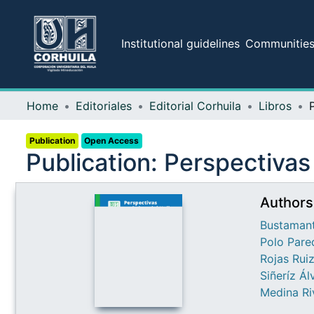
Institutional guidelines
Communities 
Home
Editoriales
Editorial Corhuila
Libros
Publication
Open Access
Publication:
Perspectivas 
Authors
Bustamant
Polo Pare
Rojas Ruiz
Siñeríz Ál
Medina Ri