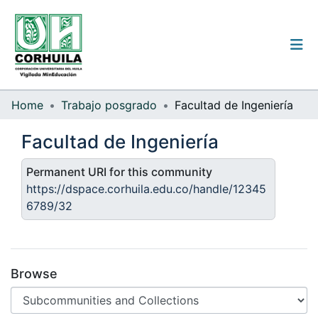
Institutional guidelines
Home
Trabajo posgrado
Facultad de Ingeniería
Communities & Collections
Facultad de Ingeniería
All of the repository
Permanent URI for this community
https://dspace.corhuila.edu.co/handle/12345
Statistics
6789/32
Log
In
Browse
(current)