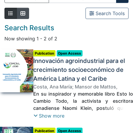
Search Tools
Search Results
Now showing
1 - 2 of 2
Publication
Open Access
Innovación agroindustrial para el
crecimiento socioeconómico de
América Latina y el Caribe
Costa, Ana María
;
Mansor de Mattos,
Luciano
En su inspirador y memorable libro Esto lo
;
Welti Chanes, Jorge
;
Cano, Pilar
;
Delgado Fonseca, Juan Felipe
Cambio Todo, la activista y escritora
;
Ramirez
Losada, Victor Alfonso
canadiense Naomi Klein, postuló que el
;
Losada Benavides,
Luis Carlos
cambio climático no sería uno de los temas
;
Martínez Silva, Paula
;
Carrera
Show more
Quintana, Silvia Cristina
rectores de la agenda mundial; en palabras
;
Cruz Sotelo, Juan
Camilo
de la autora, la abrupta y vertiginosa ruta al
;
Restrepo Bravo, Didier
;
Díaz
Publication
Open Access