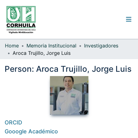
Institutional guidelines
Home
Memoria Institucional
Investigadores
Aroca Trujillo, Jorge Luis
Communities & Collections
Person:
Aroca Trujillo, Jorge Luis
All of the repository
Statistics
Log
In
(current)
ORCID
Gooogle Académico