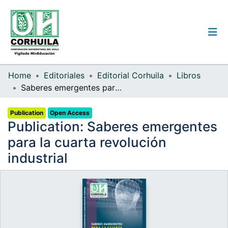
Institutional guidelines
Home
Editoriales
Editorial Corhuila
Libros
Saberes emergentes para la cuarta revolución industrial
Communities & Collections
Publication
Open Access
All of the repository
Publication:
Saberes emergentes
Statistics
para la cuarta revolución
industrial
Log
In
(current)