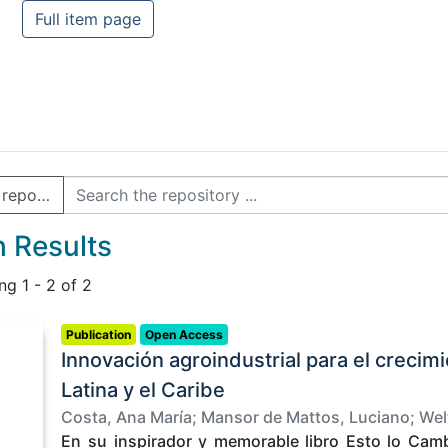
Full item page
e repository
 Results
ing
1 - 2 of 2
Publication
Open Access
Innovación agroindustrial para el creci
Latina y el Caribe
Costa, Ana María
;
Mansor de Mattos, Luciano
;
Wel
Fonseca, Juan Felipe
En su inspirador y memorable libro Esto lo Cambi
;
Ramirez Losada, Victor Alfo