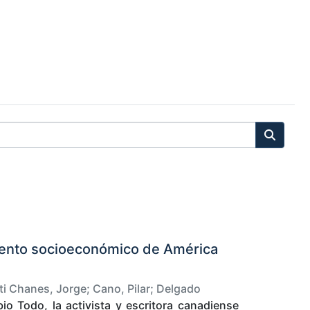
miento socioeconómico de América
ti Chanes, Jorge
;
Cano, Pilar
;
Delgado
o Todo, la activista y escritora canadiense
nso
;
Losada Benavides, Luis Carlos
;
Martínez