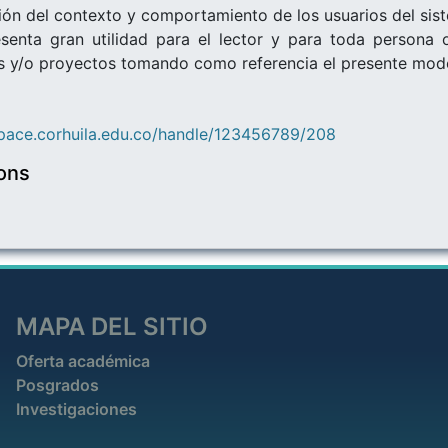
ón del contexto y comportamiento de los usuarios del sist
esenta gran utilidad para el lector y para toda persona o
 y/o proyectos tomando como referencia el presente model
space.corhuila.edu.co/handle/123456789/208
ions
MAPA DEL SITIO
Oferta académica
Posgrados
Investigaciones