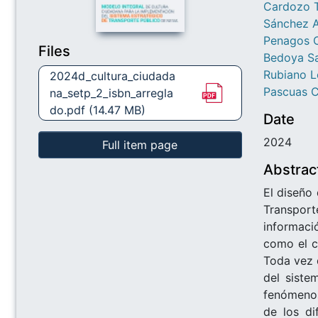
Cardozo T
Sánchez A
Penagos C
Files
Bedoya Sa
Rubiano L
2024d_cultura_ciudada
Pascuas C
na_setp_2_isbn_arregla
do.pdf
(14.47 MB)
Date
2024
Full item page
Abstrac
El diseño
Transport
informaci
como el c
Toda vez 
del siste
fenómenos
de los di