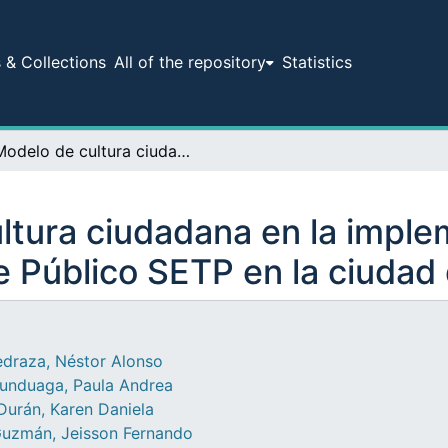
& Collections
All of the repository
Statistics
Modelo de cultura ciudadana en la implementación del Sistema Estratégico de Transporte Público SETP en la ciudad de Neiva: Volumen II
ltura ciudadana en la imple
 Público SETP en la ciudad 
draza, Néstor Alonso
unduaga, Paula Andrea
Durán, Karen Daniela
Guzmán, Jeisson Fernando