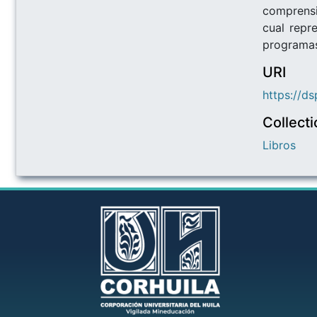
comprensi
cual repr
programas
URI
https://d
Collect
Libros