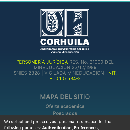
PERSONERÍA JURÍDICA
RES. No. 21000 DEL
MINEDUCACIÓN 22/12/1989
SNIES 2828 | VIGILADA MINEDUCACIÓN |
NIT.
800.107.584-2
MAPA DEL SITIO
Oferta académica
Posgrados
Investigaciones
We collect and process your personal information for the
following purposes:
Authentication, Preferences,