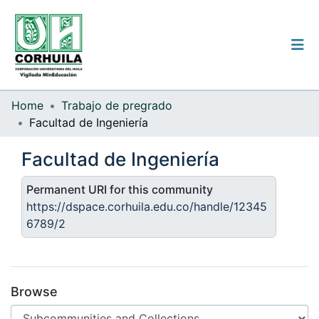
Institutional guidelines
Home
Trabajo de pregrado
Facultad de Ingeniería
Communities & Collections
Facultad de Ingeniería
All of the repository
Permanent URI for this community
Statistics
https://dspace.corhuila.edu.co/handle/12345
6789/2
Log
In
(current)
Browse